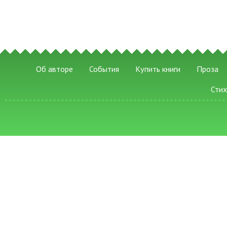
Об авторе
События
Купить книги
Проза
Сти