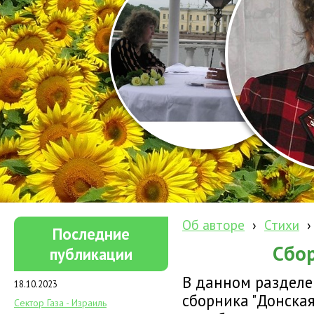
Об авторе
›
Стихи
›
Последние
Сбор
публикации
В данном разделе
18.10.2023
сборника "Донская
Сектор Газа - Израиль