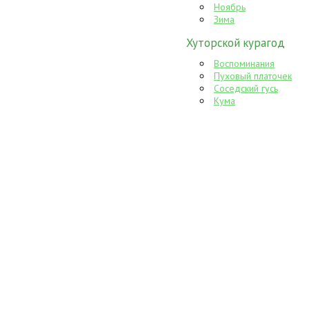
Ноябрь
Зима
Хуторской курагод
Воспоминания
Пуховый платочек
Соседский гусь
Кума