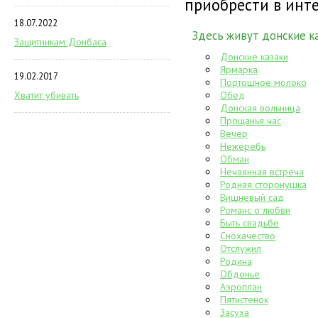
приобрести в инт
18.07.2022
Здесь живут донские к
Защитникам Донбаса
Донские казаки
Ярмарка
19.02.2017
Портошное молоко
Хватит убивать
Обед
Донская вольница
Прощанья час
Вечер
Нежеребь
Обман
Нечаянная встреча
Родная сторонушка
Вишневый сад
Романс о любви
Быть свадьбе
Снохачество
Отслужил
Родина
Обдонье
Аэроплан
Пятистенок
Засуха