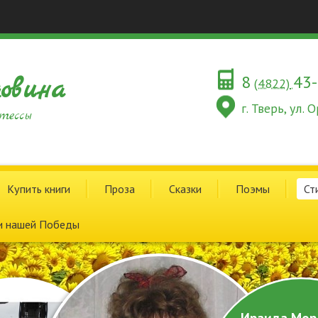
8
43
овина
(4822)
г. Тверь, ул.
тессы
Купить книги
Проза
Сказки
Поэмы
Ст
и нашей Победы
Ираида Мор