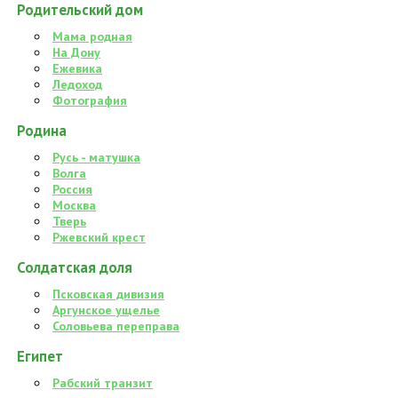
Родительский дом
Мама родная
На Дону
Ежевика
Ледоход
Фотография
Родина
Русь - матушка
Волга
Россия
Москва
Тверь
Ржевский крест
Солдатская доля
Псковская дивизия
Аргунское ущелье
Соловьева переправа
Египет
Рабский транзит