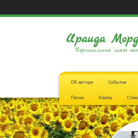
Ираида Морд
Персональный сайт поэ
Об авторе
События
Песни
Клипы
Стих