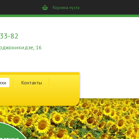
Корзина пуста
-33-82
 Орджоникидзе, 16
ихи
Контакты
довина