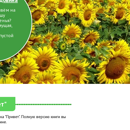
ивём на
ушу
енья?
мущая,
пустой
ет"
а "Привет". Полную версию книги вы
ине.