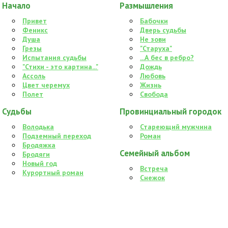
Начало
Размышления
Привет
Бабочки
Феникс
Дверь судьбы
Душа
Не зови
Грезы
"Старуха"
Испытания судьбы
...А бес в ребро?
"Стихи - это картина..."
Дождь
Ассоль
Любовь
Цвет черемух
Жизнь
Полет
Свобода
Судьбы
Провинциальный городок
Володька
Стареющий мужчина
Подземный переход
Роман
Бродяжка
Семейный альбом
Бродяги
Новый год
Встреча
Курортный роман
Снежок