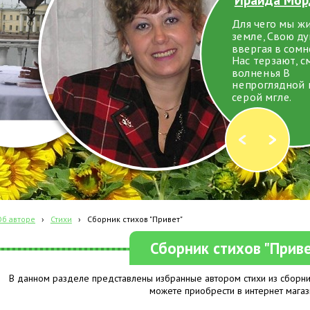
Для чего мы ж
земле, Свою д
ввергая в сомн
Нас терзают, с
волненья В
непроглядной 
серой мгле.
Об авторе
›
Стихи
›
Сборник стихов "Привет"
Сборник стихов "Прив
В данном разделе представлены избранные автором стихи из сборник
можете приобрести в интернет магаз