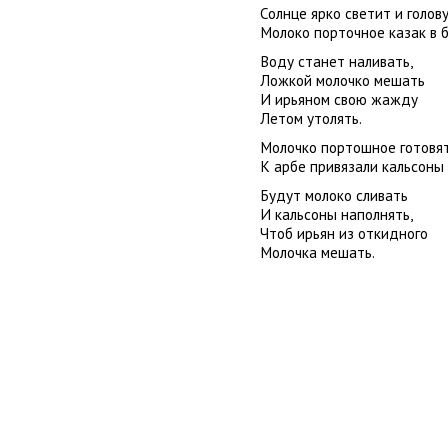
Солнце ярко светит и голову
Молоко порточное казак в б
Воду станет наливать,
Ложкой молочко мешать
И ирьяном свою жажду
Летом утолять.
Молочко портошное готовят
К арбе привязали кальсоны
Будут молоко сливать
И кальсоны наполнять,
Чтоб ирьян из откидного
Молочка мешать.