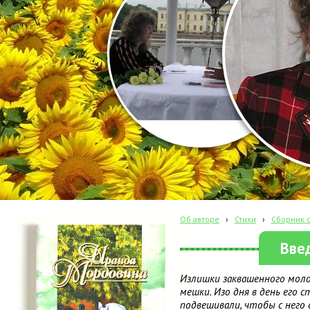
Об авторе
›
Стихи
›
Сборник с
Вве
Излишки заквашенного моло
мешки. Изо дня в день его 
подвешивали, чтобы с него 