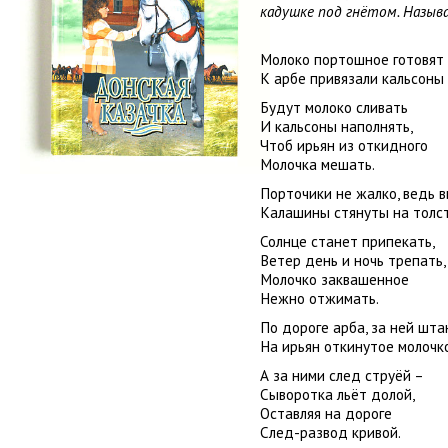
кадушке под гнётом. Назыв
Молоко портошное готовят 
К арбе привязали кальсоны
Будут молоко сливать
И кальсоны наполнять,
Чтоб ирьян из откидного
Молочка мешать.
Порточики не жалко, ведь в
Калашины стянуты на толст
Солнце станет припекать,
Ветер день и ночь трепать,
Молочко заквашенное
Нежно отжимать.
По дороге арба, за ней штан
На ирьян откинутое молочко
А за ними след струёй –
Сыворотка льёт долой,
Оставляя на дороге
След-развод кривой.