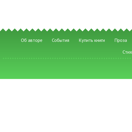
Об авторе
События
Купить книги
Проза
Сти