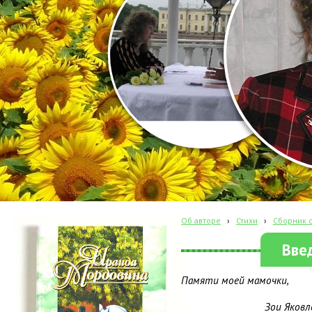
Об авторе
›
Стихи
›
Сборник с
Вве
Памяти моей мамочки,
Зои Яковлевны 