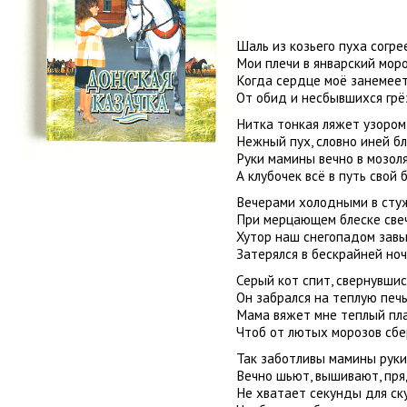
Шаль из козьего пуха согре
Мои плечи в январский моро
Когда сердце моё занемее
От обид и несбывшихся грё
Нитка тонкая ляжет узором
Нежный пух, словно иней бл
Руки мамины вечно в мозоля
А клубочек всё в путь свой
Вечерами холодными в сту
При мерцающем блеске све
Хутор наш снегопадом зав
Затерялся в бескрайней ноч
Серый кот спит, свернувшис
Он забрался на теплую печь
Мама вяжет мне теплый пла
Чтоб от лютых морозов сбе
Так заботливы мамины руки
Вечно шьют, вышивают, пр
Не хватает секунды для ску