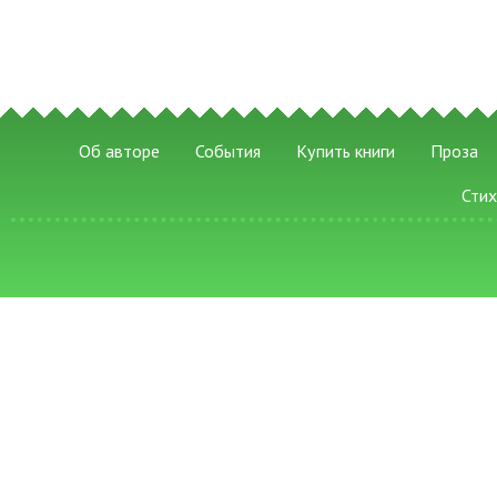
Об авторе
События
Купить книги
Проза
Сти