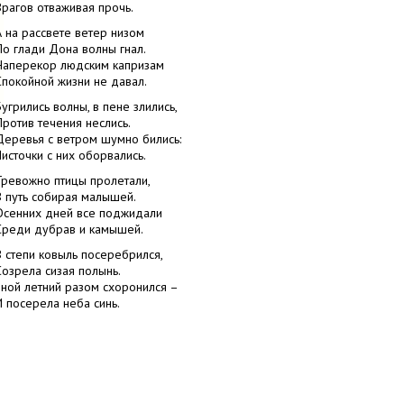
Врагов отваживая прочь.
А на рассвете ветер низом
По глади Дона волны гнал.
Наперекор людским капризам
Спокойной жизни не давал.
Бугрились волны, в пене злились,
Против течения неслись.
Деревья с ветром шумно бились:
Листочки с них оборвались.
Тревожно птицы пролетали,
В путь собирая малышей.
Осенних дней все поджидали
Среди дубрав и камышей.
В степи ковыль посеребрился,
Созрела сизая полынь.
Зной летний разом схоронился –
И посерела неба синь.