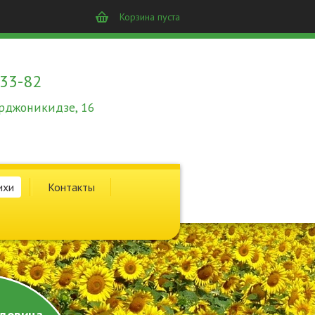
Корзина пуста
-33-82
 Орджоникидзе, 16
ихи
Контакты
довина