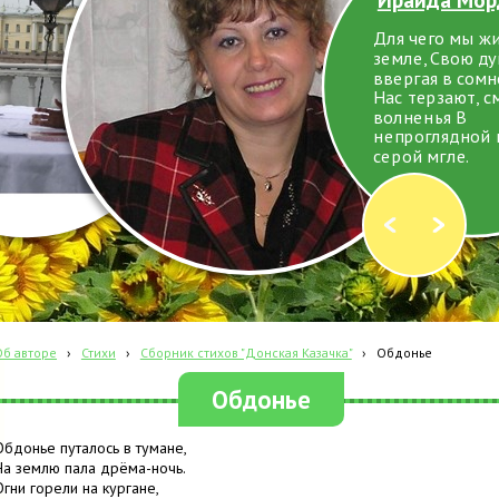
Для чего мы ж
земле, Свою д
ввергая в сомн
Нас терзают, с
волненья В
непроглядной 
серой мгле.
Об авторе
›
Стихи
›
Сборник стихов "Донская Казачка"
›
Обдонье
Обдонье
Обдонье путалось в тумане,
На землю пала дрёма-ночь.
Огни горели на кургане,