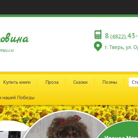
8
43
овина
(4822)
г. Тверь, ул.
тессы
Купить книги
Проза
Сказки
Поэмы
Ст
и нашей Победы
Ираида Мор