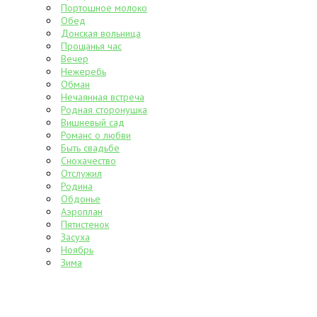
Портошное молоко
Обед
Донская вольница
Прощанья час
Вечер
Нежеребь
Обман
Нечаянная встреча
Родная сторонушка
Вишневый сад
Романс о любви
Быть свадьбе
Снохачество
Отслужил
Родина
Обдонье
Аэроплан
Пятистенок
Засуха
Ноябрь
Зима