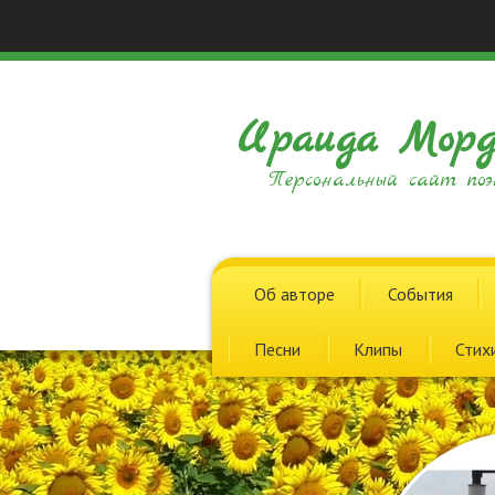
Ираида Морд
Персональный сайт поэ
Об авторе
События
Песни
Клипы
Стих