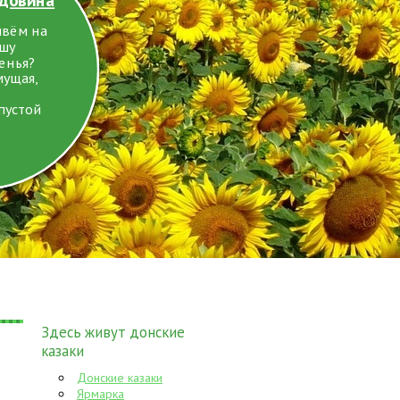
ивём на
ушу
енья?
мущая,
пустой
Здесь живут донские
казаки
Донские казаки
Ярмарка