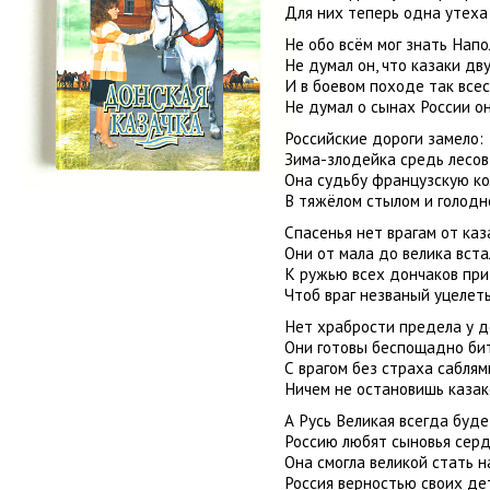
Для них теперь одна утеха 
Не обо всём мог знать Напо
Не думал он, что казаки д
И в боевом походе так всес
Не думал о сынах России он
Российские дороги замело:
Зима-злодейка средь лесов
Она судьбу французскую к
В тяжёлом стылом и голодн
Спасенья нет врагам от каз
Они от мала до велика вста
К ружью всех дончаков при
Чтоб враг незваный уцелеть
Нет храбрости предела у д
Они готовы беспощадно бит
С врагом без страха саблями
Ничем не остановишь казак
А Русь Великая всегда буде
Россию любят сыновья серд
Она смогла великой стать н
Россия верностью своих де