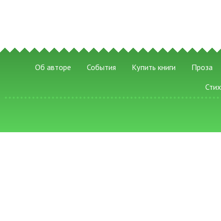
Об авторе
События
Купить книги
Проза
Сти