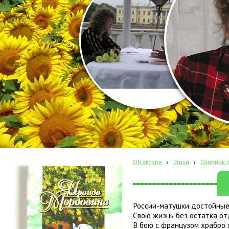
Об авторе
›
Стихи
›
Сборник с
России-матушки достойны
Свою жизнь без остатка от
В бою с французом храбро п