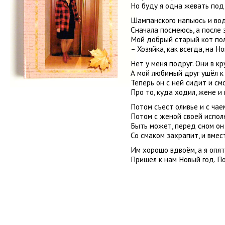
Но буду я одна жевать под 
Шампанского напьюсь и вод
Сначала посмеюсь, а после 
Мой добрый старый кот пол
– Хозяйка, как всегда, на Н
Нет у меня подруг. Они в кр
А мой любимый друг ушёл к
Теперь он с ней сидит и смо
Про то, куда ходил, жене и
Потом съест оливье и с чае
Потом с женой своей исполн
Быть может, перед сном он
Со смаком захрапит, и вмес
Им хорошо вдвоём, а я опят
Пришёл к нам Новый год. П