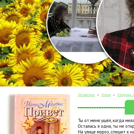
Об авторе
›
Стихи
›
Сборник с
Ты от меня ушёл, когда мел
Осталась я одна, ты не отк
На улице мороз, спешит к н