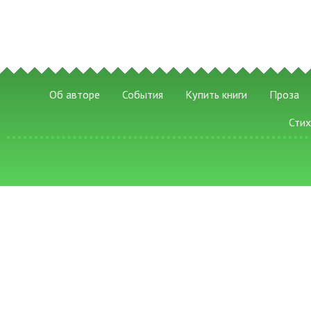
Об авторе
События
Купить книги
Проза
Сти