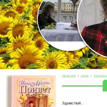
Об авторе
›
Стихи
›
Сборник с
Здравствуй…