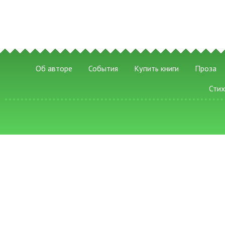
Об авторе
События
Купить книги
Проза
Сти