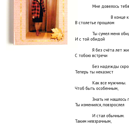
Мне довелось тебя
В конце концов,
В столетье прошлом
Ты сумел меня обид
И с той обидой
Я без счёта лет жив
С тобою встречи
Без надежды скромн
Теперь ты неказист
Как все мужчины.
Чтоб быть особенным,
Знать не нашлось пр
Ты изменился, повзрослел
И стал обычным.
Таким невзрачным,