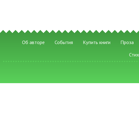
Об авторе
События
Купить книги
Проза
Сти