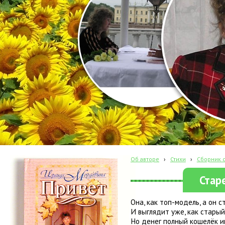
Об авторе
›
Стихи
›
Сборник с
Стар
Она, как топ-модель, а он
И выглядит уже, как старый
Но денег полный кошелёк и