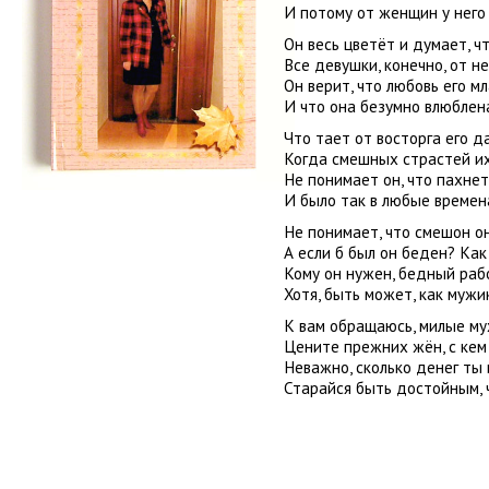
И потому от женщин у него 
Он весь цветёт и думает, ч
Все девушки, конечно, от не
Он верит, что любовь его м
И что она безумно влюблена
Что тает от восторга его д
Когда смешных страстей их
Не понимает он, что пахнет
И было так в любые времен
Не понимает, что смешон о
А если б был он беден? Как
Кому он нужен, бедный раб
Хотя, быть может, как мужи
К вам обращаюсь, милые му
Цените прежних жён, с кем
Неважно, сколько денег ты
Старайся быть достойным, 