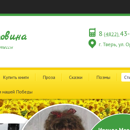
8
43
овина
(4822)
г. Тверь, ул.
тессы
Купить книги
Проза
Сказки
Поэмы
Ст
и нашей Победы
Ираида Мор