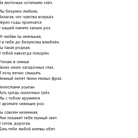
На листочках остатками слёз.
Мы безумно любили,
Полагая, что чувства всерьёз.
Через годы промчатся
В нашей памяти запахи роз.
От любви ты хмельная,
Я в тебя до безумства влюблён.
Ты такая родная,
Я тобой навсегда покорён.
Утопаю в сиянье
Твоих синих загадочных глаз.
И хочу вечно слышать
Нежный лепет твоих милых фраз.
Лепестками усыпан
Путь средь сказочных грёз.
Мы с тобою кружимся
В аромате сияющих роз.
Ты совсем неземная,
Мне покажет тебя лунный свет.
Я готов, дорогая,
Дать тебе любой клятвы обет.