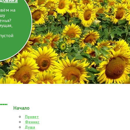
ивём на
ушу
енья?
мущая,
пустой
Начало
Привет
Феникс
Душа