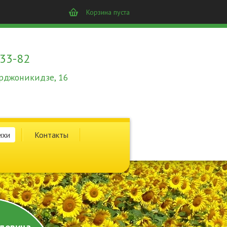
Корзина пуста
-33-82
 Орджоникидзе, 16
ихи
Контакты
довина