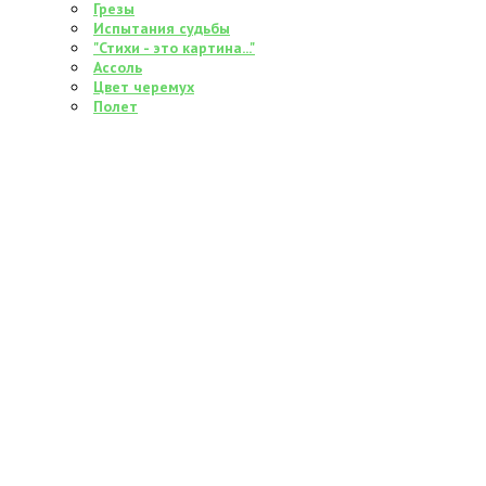
Грезы
Испытания судьбы
"Стихи - это картина..."
Ассоль
Цвет черемух
Полет