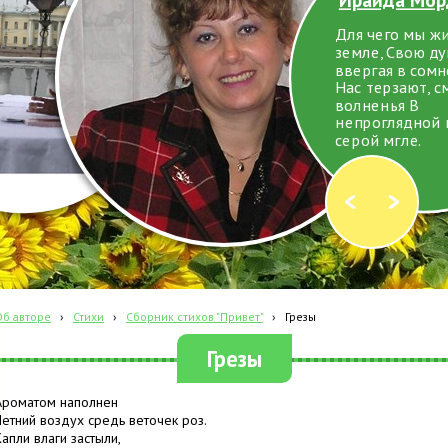
Для чего мы ж
земле, Свою д
ввергая в сомн
Нас терзают, с
волненья В
непроглядной 
серой мгле.
Об авторе
›
Стихи
›
Сборник стихов "Привет"
›
Грезы
Грезы
Ароматом наполнен
Летний воздух средь веточек роз.
Капли влаги застыли,