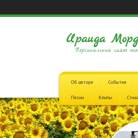
Ираида Морд
Персональный сайт поэ
Об авторе
События
Песни
Клипы
Стих