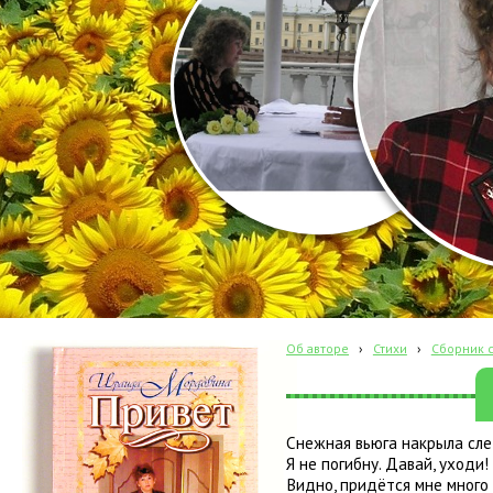
Об авторе
›
Стихи
›
Сборник с
Снежная вьюга накрыла сле
Я не погибну. Давай, уходи!
Видно, придётся мне много