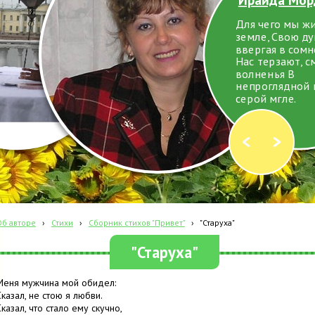
Для чего мы ж
земле, Свою д
ввергая в сомн
Нас терзают, с
волненья В
непроглядной 
серой мгле.
Об авторе
›
Стихи
›
Сборник стихов "Привет"
›
"Старуха"
"Старуха"
Меня мужчина мой обидел:
Сказал, не стою я любви.
Сказал, что стало ему скучно,