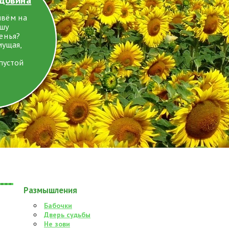
ивём на
ушу
енья?
мущая,
пустой
Размышления
Бабочки
Дверь судьбы
Не зови