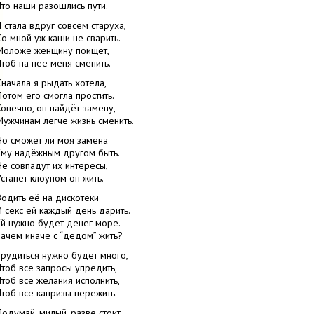
Что наши разошлись пути.
Я стала вдруг совсем старуха,
Со мной уж каши не сварить.
Моложе женщину поищет,
Чтоб на неё меня сменить.
Сначала я рыдать хотела,
Потом его смогла простить.
Конечно, он найдёт замену,
Мужчинам легче жизнь сменить.
Но сможет ли моя замена
Ему надёжным другом быть.
Не совпадут их интересы,
Устанет клоуном он жить.
Водить её на дискотеки
И секс ей каждый день дарить.
Ей нужно будет денег море.
Зачем иначе с “дедом” жить?
Трудиться нужно будет много,
Чтоб все запросы упредить,
Чтоб все желания исполнить,
Чтоб все капризы пережить.
Подумай, милый, разве стоит