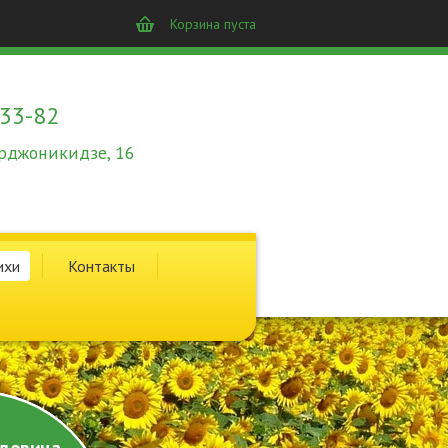
Корзина пуста
-33-82
 Орджоникидзе, 16
ихи
Контакты
довина