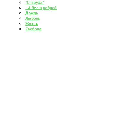
"Старуха"
...А бес в ребро?
Дождь
Любовь
Жизнь
Свобода