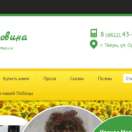
8
43
овина
(4822)
г. Тверь, ул.
тессы
Купить книги
Проза
Сказки
Поэмы
Ст
и нашей Победы
Ираида Мор