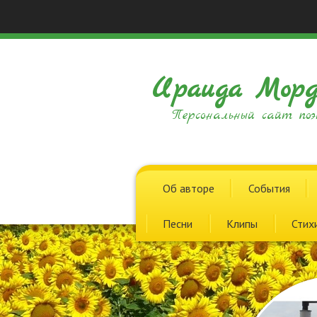
Ираида Морд
Персональный сайт поэ
Об авторе
События
Песни
Клипы
Стих