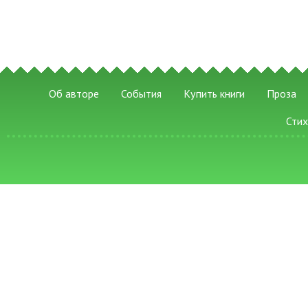
Об авторе
События
Купить книги
Проза
Сти