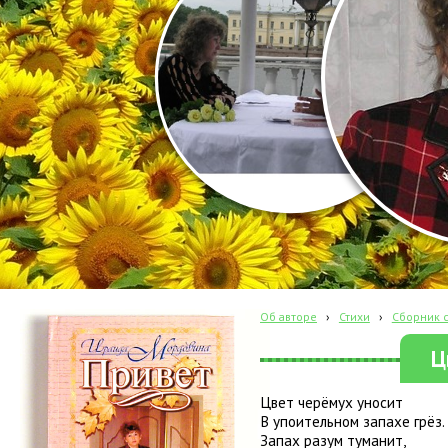
Об авторе
›
Стихи
›
Сборник с
Ц
Цвет черёмух уносит
В упоительном запахе грёз.
Запах разум туманит,