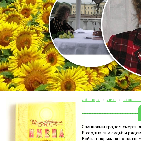
Об авторе
›
Стихи
›
Сборник с
Свинцовым градом смерть л
В сердца, чьи судьбы рядом
Война накрыла всех плащо