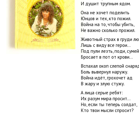
И душит трупным ядом.
Она не хочет поделить
Юнцов и тех, кто пожил.
Война на то, чтобы убить,
Не важно сколько прожил.
Животный страх в груди лю
Лишь с виду все герои...
Под пули лезть, поди, сумей
Бросает в пот от крови…
Вспахал окоп слепой снаря
Боль вывернул наружу.
Война идёт, грохочет ад
В жару и злую стужу.
А лица серые ребят:
Их разум мира просит…
Но, если ты теперь солдат,
Кто твои мысли спросит?