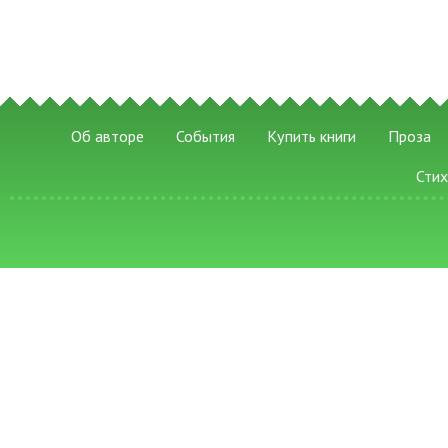
Об авторе
События
Купить книги
Проза
Сти