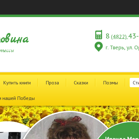
8
43
овина
(4822)
г. Тверь, ул.
тессы
Купить книги
Проза
Сказки
Поэмы
Ст
и нашей Победы
Ираида Мор