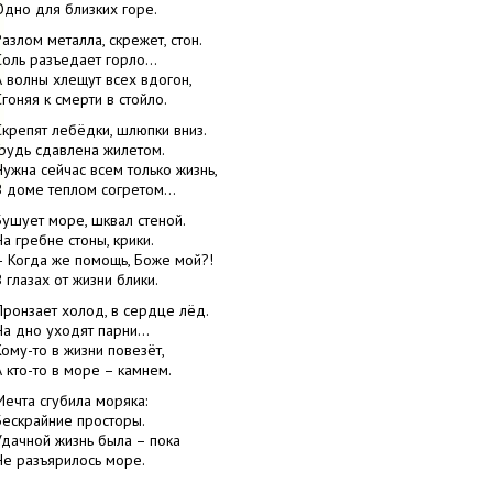
Одно для близких горе.
Разлом металла, скрежет, стон.
Соль разъедает горло…
А волны хлещут всех вдогон,
Сгоняя к смерти в стойло.
Скрепят лебёдки, шлюпки вниз.
Грудь сдавлена жилетом.
Нужна сейчас всем только жизнь,
В доме теплом согретом…
Бушует море, шквал стеной.
На гребне стоны, крики.
– Когда же помощь, Боже мой?!
В глазах от жизни блики.
Пронзает холод, в сердце лёд.
На дно уходят парни…
Кому-то в жизни повезёт,
А кто-то в море – камнем.
Мечта сгубила моряка:
Бескрайние просторы.
Удачной жизнь была – пока
Не разъярилось море.