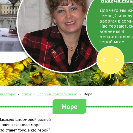
Для чего мы ж
земле, Свою д
ввергая в сомн
Нас терзают, с
волненья В
непроглядной 
серой мгле.
Об авторе
›
Стихи
›
Сборник стихов "Имена"
›
Море
Море
Накрыло штормовой волной,
В плен захватило море.
Кто станет трус, а кто герой?