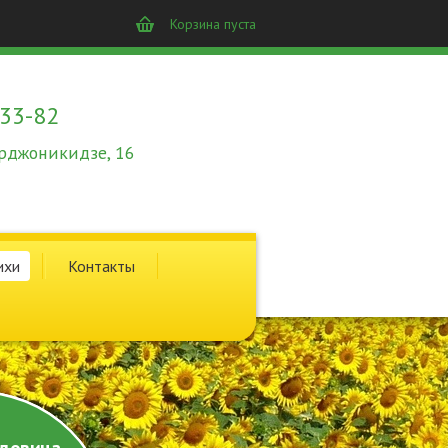
Корзина пуста
-33-82
 Орджоникидзе, 16
ихи
Контакты
довина