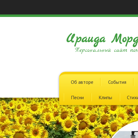
Ираида Морд
Персональный сайт поэ
Об авторе
События
Песни
Клипы
Стих