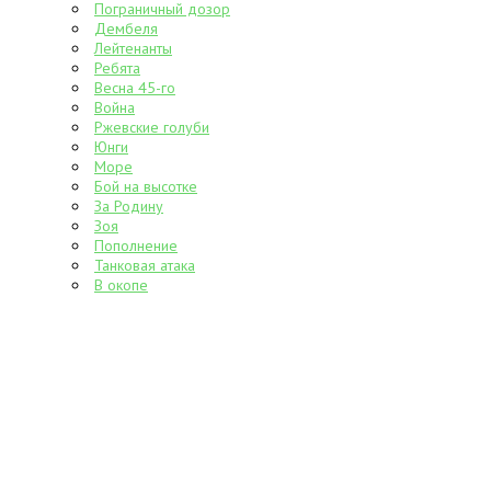
Пограничный дозор
Дембеля
Лейтенанты
Ребята
Весна 45-го
Война
Ржевские голуби
Юнги
Море
Бой на высотке
За Родину
Зоя
Пополнение
Танковая атака
В окопе