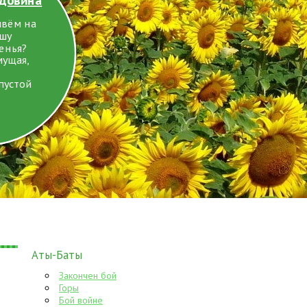
ивём на
ушу
енья?
мущая,
пустой
Аты-Баты
Закончен бой
Горы
Бой войне