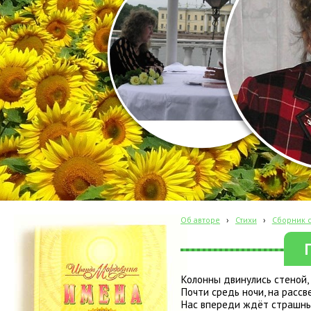
Об авторе
›
Стихи
›
Сборник с
Колонны двинулись стеной,
Почти средь ночи, на рассв
Нас впереди ждёт страшны