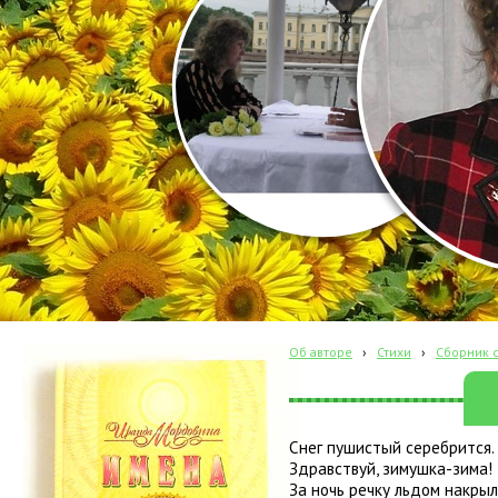
Об авторе
›
Стихи
›
Сборник с
Снег пушистый серебрится.
Здравствуй, зимушка-зима!
За ночь речку льдом накрыл