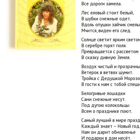
Все дороги замела.
Лес еловый стоит белый,
В шубки снежные одет.
Вдоль опушки зайчик смел
Мчится, виден его след.
Солнце светит ярким светом
В серебре горят поля.
Превращается с рассветом
В сказку дивную Земля.
Воздух чистый и прозрачны
Ветерок в ветвях шумит.
Тройка с Дедушкой Мороз
В гости к нам с тобой спеши
Белогривые лошадки
Сани снежные несут.
Под дугою колокольцы
Всем о празднике поют.
Самый лучший в мире празд
Каждый знает – Новый год
Нам он дарит обновленье
И подарки в дом несёт.