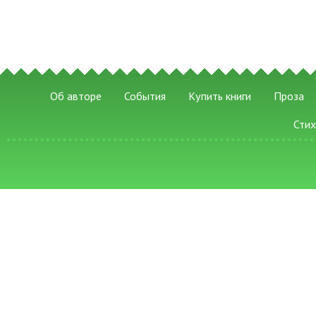
Об авторе
События
Купить книги
Проза
Сти