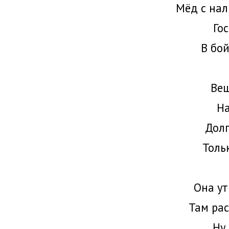
Мёд с нал
Го
В бой
Вещ
На
Долг
Толь
Она ут
Там рас
Ну