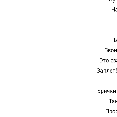
Н
П
Звон
Это св
Заплетё
Брички
Та
Прос