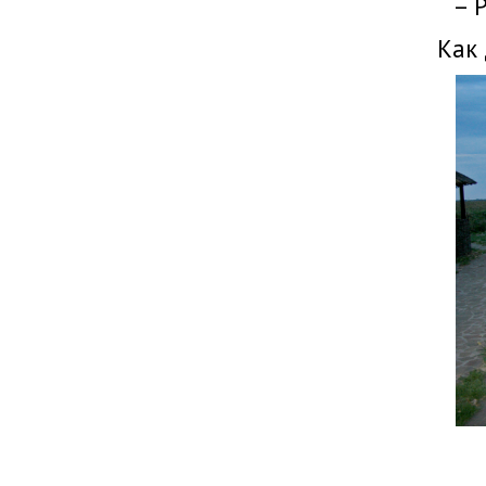
– 
Как 