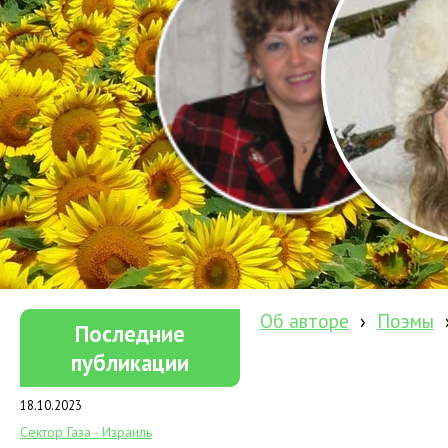
Об авторе
›
Поэмы
Последние
публикации
18.10.2023
Сектор Газа - Израиль