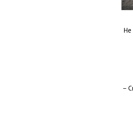
Не 
– С