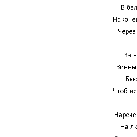
В бе
Наконец
Через
За н
Винный
Бью
Чтоб не
Наречё
На л