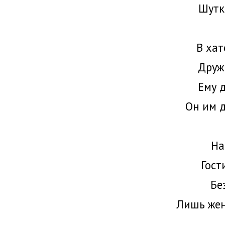
Шутки
В хат
Дружк
Ему д
Он им д
На
Гост
Бе
Лишь жен