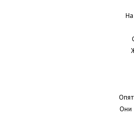
На
Опят
Они 