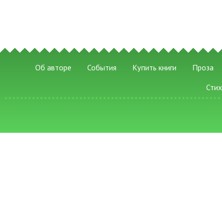
Об авторе
События
Купить книги
Проза
Сти