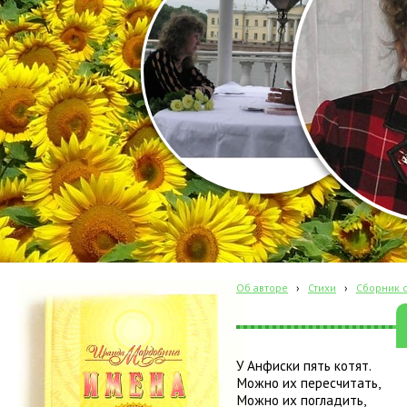
Об авторе
›
Стихи
›
Сборник с
У Анфиски пять котят.
Можно их пересчитать,
Можно их погладить,