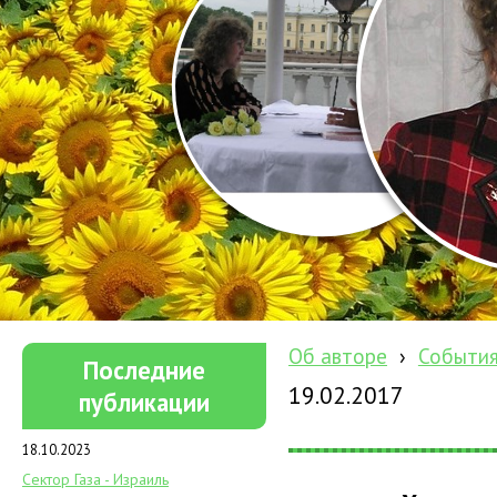
Об авторе
›
Событи
Последние
19.02.2017
публикации
18.10.2023
Сектор Газа - Израиль