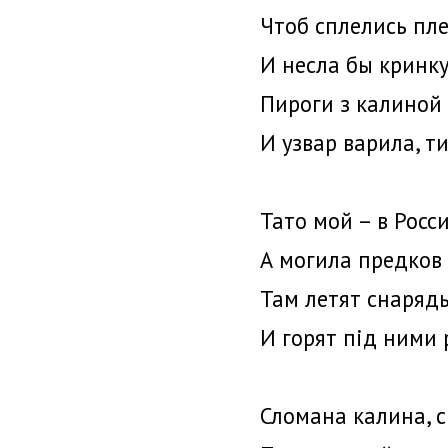
Чтоб сплелись пл
И несла бы кринку
Пироги з калиной
И узвар варила, т
Тато мой – в Росс
А могила предков 
Там летят снаряды,
И горят пiд ними 
Сломана калина, с