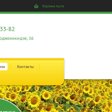
Корзина пуста
-33-82
 Орджоникидзе, 16
ихи
Контакты
довина