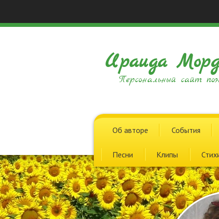
Ираида Морд
Персональный сайт поэ
Об авторе
События
Песни
Клипы
Стих