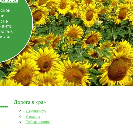
нской
епи
изнь
нанта
рога в
егла.
Дорога в храм
Двуликость
У иконы
Соборование