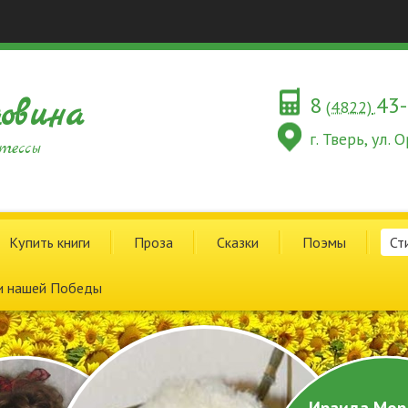
8
43
овина
(4822)
г. Тверь, ул.
тессы
Купить книги
Проза
Сказки
Поэмы
Ст
и нашей Победы
Ираида Мор