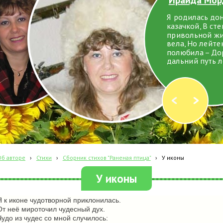
Я родилась до
казачкой, В ст
привольной ж
вела, Но лейте
полюбила – До
дальний путь л
Об авторе
›
Стихи
›
Сборник стихов "Раненая птица"
›
У иконы
У иконы
Я к иконе чудотворной приклонилась.
От неё мироточил чудесный дух.
Чудо из чудес со мной случилось: