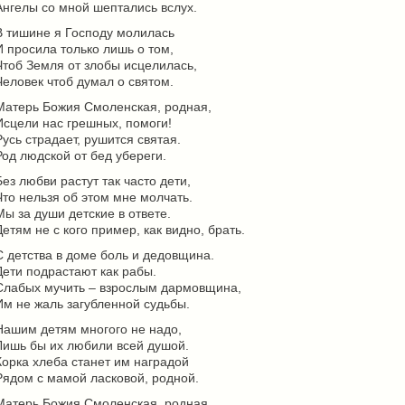
Ангелы со мной шептались вслух.
В тишине я Господу молилась
И просила только лишь о том,
Чтоб Земля от злобы исцелилась,
Человек чтоб думал о святом.
Матерь Божия Смоленская, родная,
Исцели нас грешных, помоги!
Русь страдает, рушится святая.
Род людской от бед убереги.
Без любви растут так часто дети,
Что нельзя об этом мне молчать.
Мы за души детские в ответе.
Детям не с кого пример, как видно, брать.
С детства в доме боль и дедовщина.
Дети подрастают как рабы.
Слабых мучить – взрослым дармовщина,
Им не жаль загубленной судьбы.
Нашим детям многого не надо,
Лишь бы их любили всей душой.
Корка хлеба станет им наградой
Рядом с мамой ласковой, родной.
Матерь Божия Смоленская, родная,