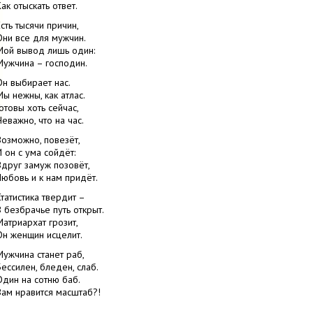
Как отыскать ответ.
Есть тысячи причин,
Они все для мужчин.
Мой вывод лишь один:
Мужчина – господин.
Он выбирает нас.
Мы нежны, как атлас.
Готовы хоть сейчас,
Неважно, что на час.
Возможно, повезёт,
И он с ума сойдёт:
Вдруг замуж позовёт,
Любовь и к нам придёт.
Статистика твердит –
В безбрачье путь открыт.
Матриархат грозит,
Он женщин исцелит.
Мужчина станет раб,
Бессилен, бледен, слаб.
Один на сотню баб.
Вам нравится масштаб?!