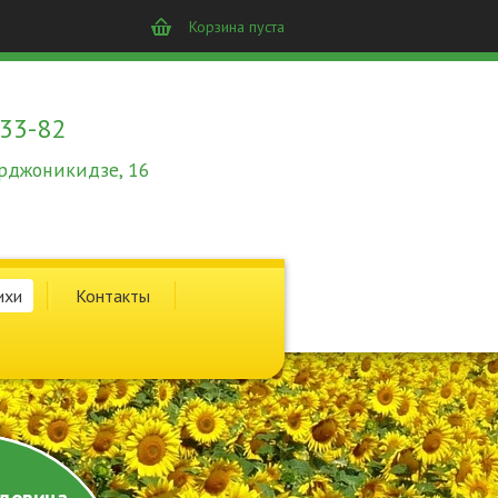
Корзина пуста
-33-82
 Орджоникидзе, 16
ихи
Контакты
довина