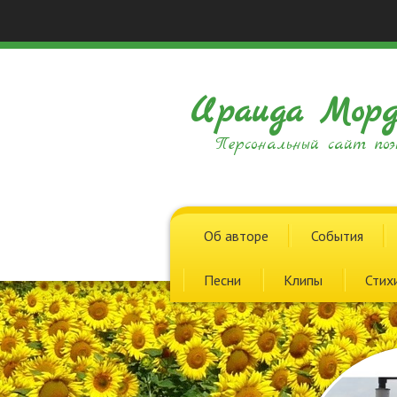
Ираида Морд
Персональный сайт поэ
Об авторе
События
Песни
Клипы
Стих