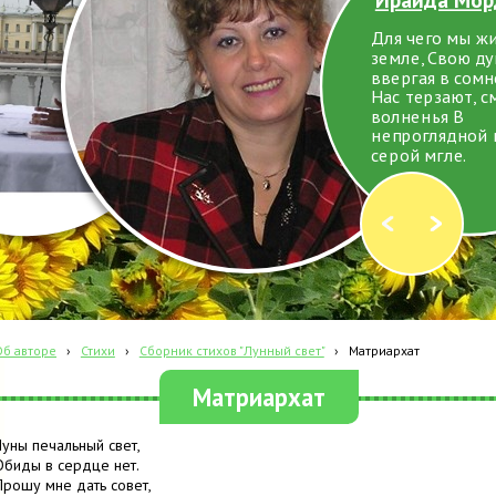
Для чего мы ж
земле, Свою д
ввергая в сомн
Нас терзают, с
волненья В
непроглядной 
серой мгле.
Об авторе
›
Стихи
›
Сборник стихов "Лунный свет"
›
Матриархат
Матриархат
Луны печальный свет,
Обиды в сердце нет.
Прошу мне дать совет,