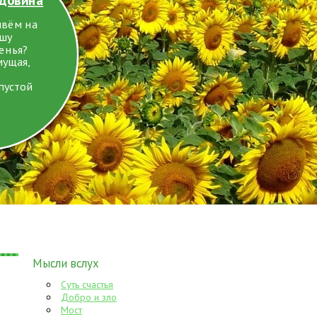
ивём на
ушу
енья?
мущая,
пустой
Мысли вслух
Суть счастья
Добро и зло
Мост