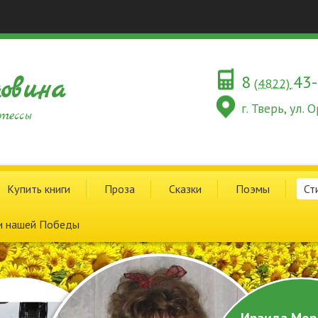
8
43
овина
(4822)
г. Тверь, ул.
тессы
Купить книги
Проза
Сказки
Поэмы
Ст
и нашей Победы
Ираида Мор