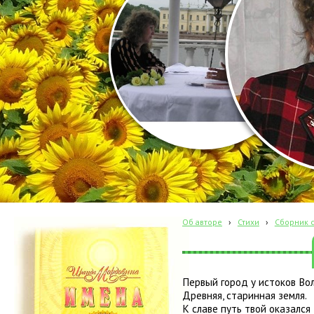
Об авторе
›
Стихи
›
Сборник с
Первый город у истоков Вол
Древняя, старинная земля.
К славе путь твой оказался