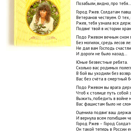
Позабыли, видно, про тебя..
Город Ржев. Солдатам павш
Ветеранов чествуем. О тех, 
Ржев, тебя узнала вся держ
Подвиг твой в истории хран
Подо Ржевом вечным сном 
Без могилок, средь лесов л
Не дал вам Господь счастл
И дороги не было назад...
Юные безвестные ребята.
Сколько вас родимых полег
В бой вы уходили без возв
Вас без счёта в смертный б
Подо Ржевом вы врага дер
Чтоб к столице путь собой 
Выжить, победить в войне 
Вас фашистам было не сломи
Оценила подвиг ваш держа
И вернула всем погибшим че
Город Ржев – Город Солдат
Он такой теперь в России ес