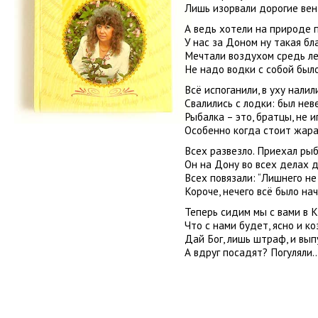
Лишь изорвали дорогие вен
А ведь хотели на природе 
У нас за Доном ну такая бл
Мечтали воздухом средь ле
Не надо водки с собой было
Всё испоганили, в уху налил
Свалились с лодки: был нев
Рыбалка – это, братцы, не иг
Особенно когда стоит жара
Всех развезло. Приехал ры
Он на Дону во всех делах д
Всех повязали: “Лишнего не 
Короче, нечего всё было на
Теперь сидим мы с вами в К
Что с нами будет, ясно и коз
Дай Бог, лишь штраф, и вып
А вдруг посадят? Погуляли..