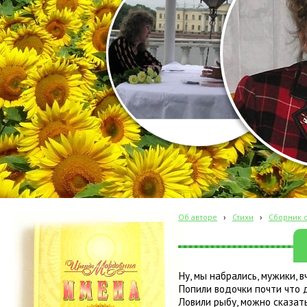
Об авторе
›
Стихи
›
Сборник с
Ну, мы набрались, мужики, в
Попили водочки почти что д
Ловили рыбу, можно сказать,