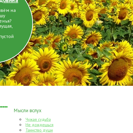
ивём на
ушу
енья?
мущая,
пустой
Мысли вслух
Чужая судьба
Не дождешься
Таинство души