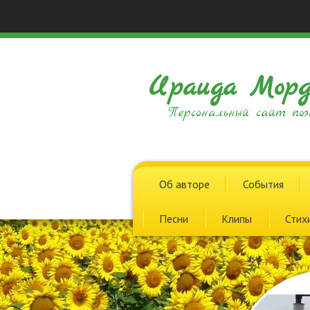
Ираида Морд
Персональный сайт поэ
Об авторе
События
Песни
Клипы
Стих