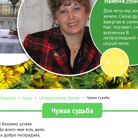
Для чего мы ж
земле, Свою д
ввергая в сомн
Нас терзают, с
волненья В
непроглядной 
серой мгле.
Об авторе
›
Стихи
›
Сборник стихов "Имена"
›
Чужая судьба
Чужая судьба
Я безумно устала:
До всего мне есть дело.
За добро пострадала,