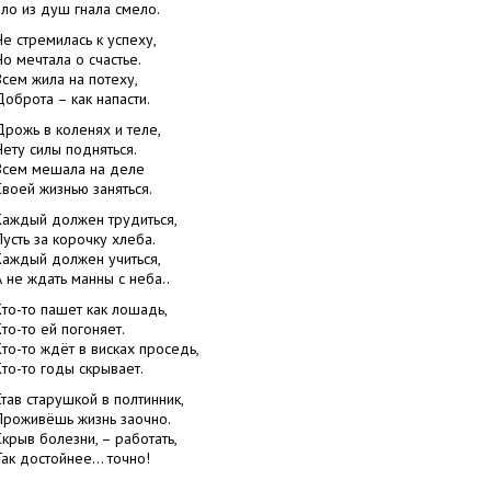
Зло из душ гнала смело.
Не стремилась к успеху,
Но мечтала о счастье.
Всем жила на потеху,
Доброта – как напасти.
Дрожь в коленях и теле,
Нету силы подняться.
Всем мешала на деле
Своей жизнью заняться.
Каждый должен трудиться,
Пусть за корочку хлеба.
Каждый должен учиться,
А не ждать манны с неба..
Кто-то пашет как лошадь,
Кто-то ей погоняет.
Кто-то ждёт в висках проседь,
Кто-то годы скрывает.
Став старушкой в полтинник,
Проживёшь жизнь заочно.
Скрыв болезни, – работать,
Так достойнее... точно!