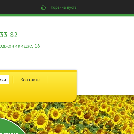
Корзина пуста
-33-82
 Орджоникидзе, 16
ихи
Контакты
довина