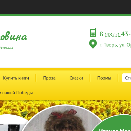
8
43
овина
(4822)
г. Тверь, ул.
тессы
Купить книги
Проза
Сказки
Поэмы
Ст
и нашей Победы
Ираида Мор