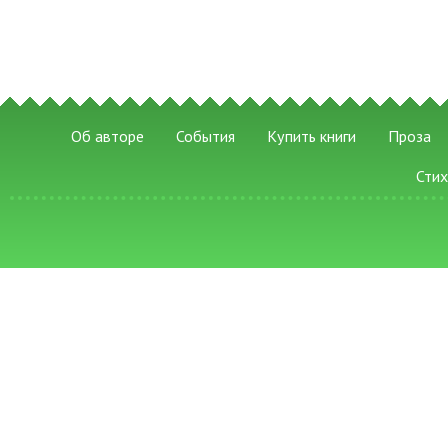
Об авторе
События
Купить книги
Проза
Сти