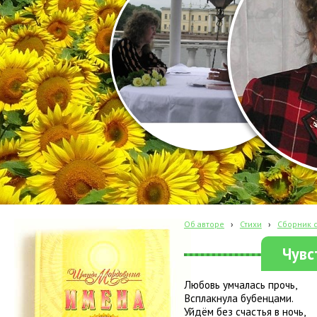
Об авторе
›
Стихи
›
Сборник с
Чувс
Любовь умчалась прочь,
Всплакнула бубенцами.
Уйдём без счастья в ночь,