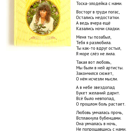
Тоска-злодейка с нами.
Восторг в груди погас,
Остались недостатки.
А ведь вчера ещё
Казались ночи сладки.
Меня ты позабыл,
Тебя я разлюбила.
Ты как-то вдруг остыл,
Я море слёз не лила.
Такая вот любовь,
Мы были в ней артисты.
Закончился сюжет,
О нём исчезли мысли.
А в небе звездопад
Букет желаний дарит.
Всё было невпопад,
О прошлом боль растает.
Любовь умчалась прочь,
Всплакнула бубенцами.
Она умчалась в ночь,
Не попрощавшись с нами.