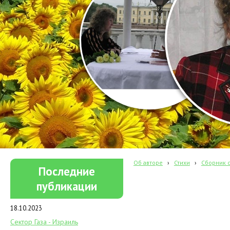
Об авторе
›
Стихи
›
Сборник с
Последние
публикации
18.10.2023
Сектор Газа - Израиль