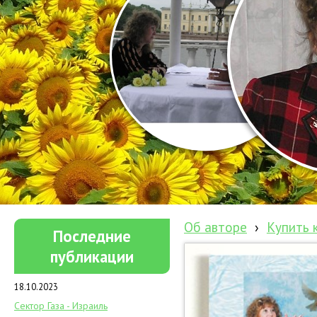
Об авторе
›
Купить 
Последние
публикации
18.10.2023
Сектор Газа - Израиль