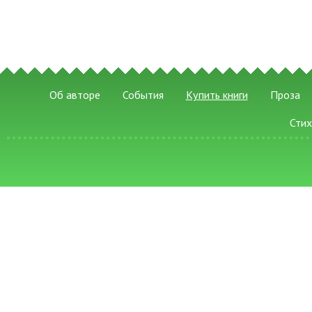
Об авторе
События
Купить книги
Проза
Сти